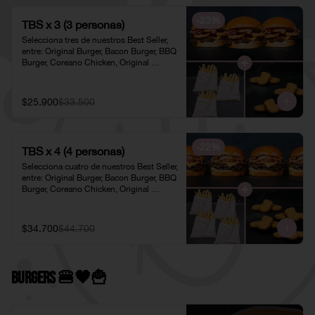
-
23
%
TBS x 3 (3 personas)
Selecciona tres de nuestros Best Seller, 
entre: Original Burger, Bacon Burger, BBQ 
Burger, Coreano Chicken, Original 
Chicken o American Chicken; 
acompañados de tres pociones de Papas 
Fritas Individuales y tres porciones de 
$25.900
$33.500
Nuggets Individuales.
-
22
%
TBS x 4 (4 personas)
Selecciona cuatro de nuestros Best Seller, 
entre: Original Burger, Bacon Burger, BBQ 
Burger, Coreano Chicken, Original 
Chicken o American Chicken; 
acompañados de cuatro pociones de 
Papas Fritas Individuales y cuatro 
$34.700
$44.700
porciones de Nuggets Individuales.
Burgers 🍔🖤​🍟