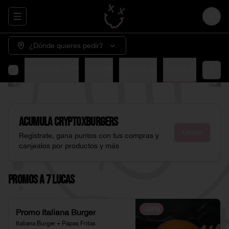
Abrir menu de navegación
Login
¿Dónde quieres pedir?
🍟
XChickens 🍔🍗🍟
Fries 🍟
Sauces 🥣
Drinks 🥤
Acumula
CryptoXburgers
Únete
Regístrate, gana puntos con tus compras y
canjealos por productos y más
Promos a 7 Lucas
-
49
%
Promo Italiana Burger
Italiana Burger + Papas Fritas 