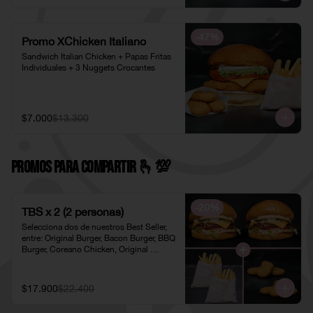
-
47
%
Promo XChicken Italiano
Sandwich Italian Chicken + Papas Fritas 
Individuales + 3 Nuggets Crocantes
$7.000
$13.300
PROMOS PARA COMPARTIR 🫰​💯​
-
20
%
TBS x 2 (2 personas)
Selecciona dos de nuestros Best Seller, 
entre: Original Burger, Bacon Burger, BBQ 
Burger, Coreano Chicken, Original 
Chicken o American Chicken; 
acompañados de dos pociones de Papas 
Fritas Individuales y dos porciones de 
$17.900
$22.400
Nuggets Individuales.