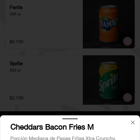
Fanta
350 cc
$2.100
Sprite
350 cc
$2.100
Cheddars Bacon Fries M
Porción Mediana de Papas Fritas Xtra Crunchy,