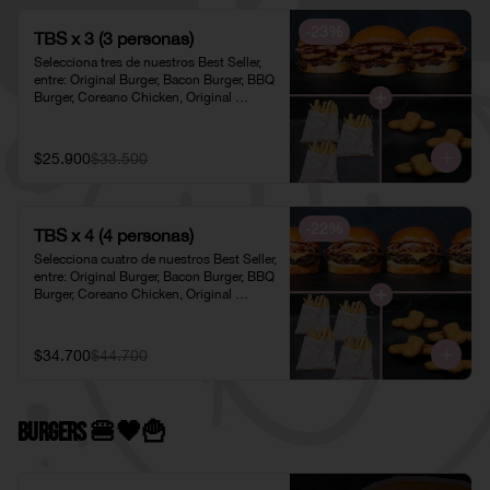
-
23
%
TBS x 3 (3 personas)
Selecciona tres de nuestros Best Seller, 
entre: Original Burger, Bacon Burger, BBQ 
Burger, Coreano Chicken, Original 
Chicken o American Chicken; 
acompañados de tres pociones de Papas 
Fritas Individuales y tres porciones de 
$25.900
$33.500
Nuggets Individuales.
-
22
%
TBS x 4 (4 personas)
Selecciona cuatro de nuestros Best Seller, 
entre: Original Burger, Bacon Burger, BBQ 
Burger, Coreano Chicken, Original 
Chicken o American Chicken; 
acompañados de cuatro pociones de 
Papas Fritas Individuales y cuatro 
$34.700
$44.700
porciones de Nuggets Individuales.
Burgers 🍔🖤​🍟