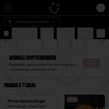
Abrir menu de navegación
Login
¿Dónde quieres pedir?
🍟
XChickens 🍔🍗🍟
Fries 🍟
Sauces 🥣
Drinks 🥤
Acumula
CryptoXburgers
Únete
Regístrate, gana puntos con tus compras y
canjealos por productos y más
Promos a 7 Lucas
-
49
%
Promo Italiana Burger
Italiana Burger + Papas Fritas 