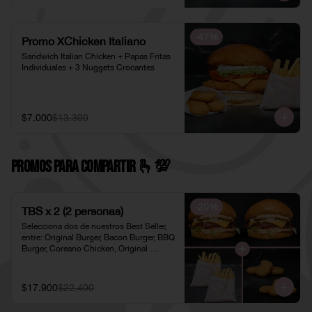
-
47
%
Promo XChicken Italiano
Sandwich Italian Chicken + Papas Fritas 
Individuales + 3 Nuggets Crocantes
$7.000
$13.300
PROMOS PARA COMPARTIR 🫰​💯​
-
20
%
TBS x 2 (2 personas)
Selecciona dos de nuestros Best Seller, 
entre: Original Burger, Bacon Burger, BBQ 
Burger, Coreano Chicken, Original 
Chicken o American Chicken; 
acompañados de dos pociones de Papas 
Fritas Individuales y dos porciones de 
$17.900
$22.400
Nuggets Individuales.