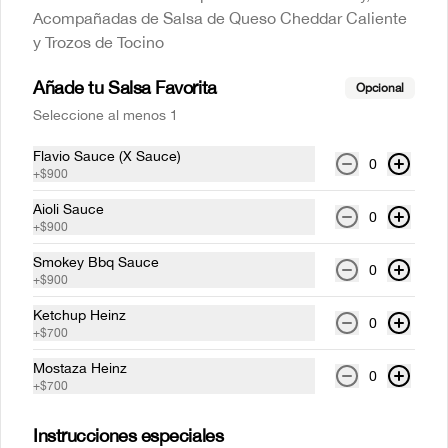
Acompañadas de Salsa de Queso Cheddar Caliente
y Trozos de Tocino
Añade tu Salsa Favorita
Opcional
Seleccione al menos 1
Conócenos
Flavio Sauce (X Sauce)
0
Despacho
+
$900
Información sobre Productos e Imágenes
Aioli Sauce
0
Politica de Consumidor y Campaña
+
$900
Política de privacidad y tratamiento de datos personales
Smokey Bbq Sauce
0
+
$900
Términos y condiciones
Política de privacidad
Ketchup Heinz
0
+
$700
Redes sociales
Mostaza Heinz
0
+
$700
Instagram
Instrucciones especiales