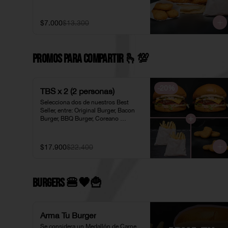
$7.000
$13.300
PROMOS PARA COMPARTIR 🫰​💯​
-
20
%
TBS x 2 (2 personas)
Selecciona dos de nuestros Best 
Seller, entre: Original Burger, Bacon 
Burger, BBQ Burger, Coreano 
Chicken, Original Chicken o 
American Chicken; acompañados de 
dos pociones de Papas Fritas 
$17.900
$22.400
Individuales y dos porciones de 
Nuggets Individuales.
Burgers 🍔🖤​🍟
Arma Tu Burger
Se considera un Medallón de Carne 