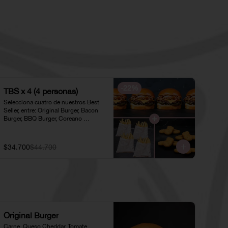
-
22
%
TBS x 4 (4 personas)
Selecciona cuatro de nuestros Best 
Seller, entre: Original Burger, Bacon 
Burger, BBQ Burger, Coreano 
Chicken, Original Chicken o 
American Chicken; acompañados de 
cuatro pociones de Papas Fritas 
$34.700
$44.700
Individuales y cuatro porciones de 
Nuggets Individuales.
Original Burger
Carne, Queso Cheddar, Tomate, 