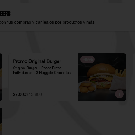
gers
con tus compras y canjealos por productos y más
-
49
%
Promo Original Burger
Original Burger + Papas Fritas 
Individuales + 3 Nuggets Crocantes
$7.000
$13.600