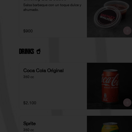
Salsa barbeque con un toque dulce y 
ahumado.
$900
Drinks 🥤
Coca Cola Original
350 cc
$2.100
Sprite
350 cc