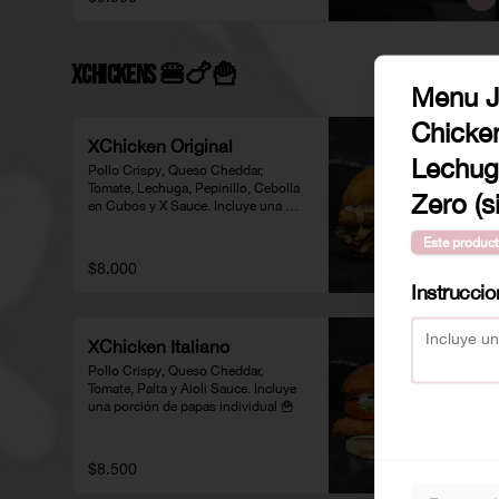
XChickens 🍔🍗🍟
Menu J
Chicke
XChicken Original
Lechug
Pollo Crispy, Queso Cheddar, 
Tomate, Lechuga, Pepinillo, Cebolla 
Zero (s
en Cubos y X Sauce. Incluye una 
porción de papas individual 🍟
Este product
$8.000
Instrucci
XChicken Italiano
Pollo Crispy, Queso Cheddar, 
Tomate, Palta y Aioli Sauce. Incluye 
una porción de papas individual 🍟
$8.500