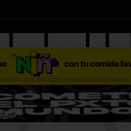
​💯​
Burgers 🍔🖤​🍟
XChickens 🍔🍗🍟
Fries 🍟
Sauces 🥣