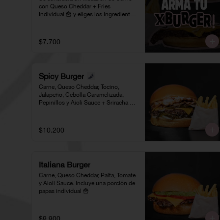
con Queso Cheddar + Fries 
Individual 🍟 y eliges los Ingredientes 
para tu Burger 🍔
$7.700
Spicy Burger
Carne, Queso Cheddar, Tocino, 
Jalapeño, Cebolla Caramelizada, 
Pepinillos y Aioli Sauce + Sriracha 
Sauce. Incluye una porción de papas 
individual 🍟
$10.200
Italiana Burger
Carne, Queso Cheddar, Palta, Tomate 
y Aioli Sauce. Incluye una porción de 
papas individual 🍟
$9.900