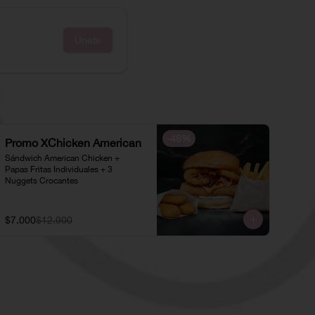
Únete
-
46
%
Promo XChicken American
Sándwich American Chicken + 
Papas Fritas Individuales + 3 
Nuggets Crocantes
$7.000
$12.900