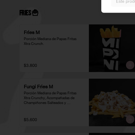
Este prod
Fries 🍟
Fries M
Porción Mediana de Papas Fritas 
Xtra Crunch.
$3.800
Fungi Fries M
Porción Mediana de Papas Fritas 
Xtra Crunchy, Acompañadas de 
Champiñones Salteados y 
Ciboulette
$5.600