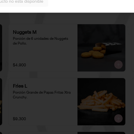
ucto no esta disponible
Nuggets M
Porción de 6 unidades de Nuggets 
de Pollo.
$4.900
Fries L
Porción Grande de Papas Fritas Xtra 
Crunchy.
$9.300