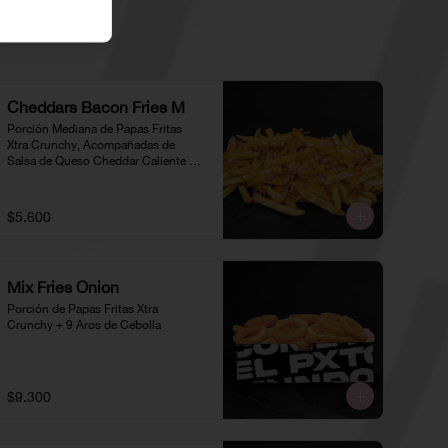
Cheddars Bacon Fries M
Porción Mediana de Papas Fritas 
Xtra Crunchy, Acompañadas de 
Salsa de Queso Cheddar Caliente y 
Trozos de Tocino
$5.600
Mix Fries Onion
Porción de Papas Fritas Xtra 
Crunchy + 9 Aros de Cebolla
$9.300