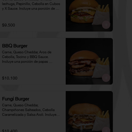
lechuga, Pepinillo, Cebolla en Cubos 
y X Sauce. Incluye una porción de 
papas individual 🍟
$9.500
BBQ Burger
Carne, Queso Cheddar, Aros de 
Cebolla, Tocino y BBQ Sauce. 
Incluye una porción de papas 
individual 🍟
$10.100
Fungi Burger
Carne, Queso Cheddar, 
Champiñones Salteados, Cebolla 
Caramelizada y Salsa Aioli. Incluye 
una porción de papas individual 🍟
$10.400