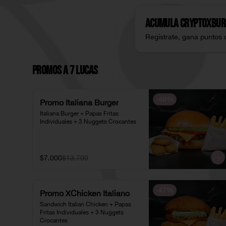
Acumula
CryptoXbur
Regístrate, gana puntos 
Promos a 7 Lucas
-
49
%
Promo Italiana Burger
Italiana Burger + Papas Fritas 
Individuales + 3 Nuggets Crocantes
$7.000
$13.700
-
47
%
Promo XChicken Italiano
Sandwich Italian Chicken + Papas 
Fritas Individuales + 3 Nuggets 
Crocantes