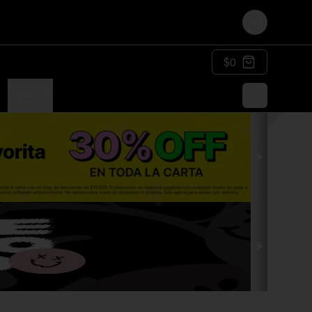
Login
$0
Drinks 🥤