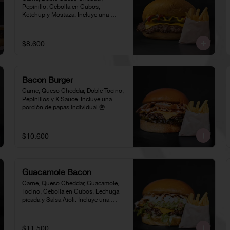
Pepinillo, Cebolla en Cubos, 
Ketchup y Mostaza. Incluye una 
porción de papas individual 🍟
$8.600
Bacon Burger
Carne, Queso Cheddar, Doble Tocino, 
Pepinillos y X Sauce. Incluye una 
porción de papas individual 🍟
$10.600
Guacamole Bacon
Carne, Queso Cheddar, Guacamole, 
Tocino, Cebolla en Cubos, Lechuga 
picada y Salsa Aioli. Incluye una 
porción de papas individual 🍟
$11.500