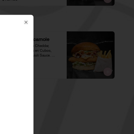
Close
XChicken Guacamole
Pollo Crispy, Queso Cheddar, 
Guacamole, Cebolla en Cubos, 
Lechuga, Tocino y Aioli Sauce. 
Incluye una porción de papas 
individual 🍟
$10.000