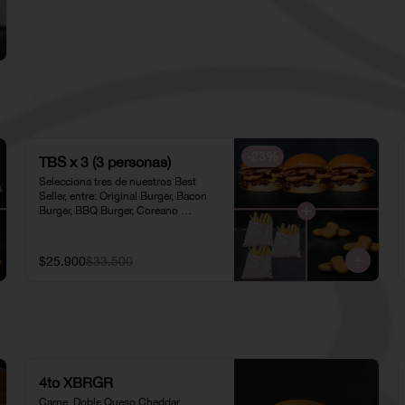
-
23
%
TBS x 3 (3 personas)
Selecciona tres de nuestros Best 
Seller, entre: Original Burger, Bacon 
Burger, BBQ Burger, Coreano 
Chicken, Original Chicken o 
American Chicken; acompañados de 
tres pociones de Papas Fritas 
$25.900
$33.500
Individuales y tres porciones de 
Nuggets Individuales.
4to XBRGR
Carne, Doble Queso Cheddar, 