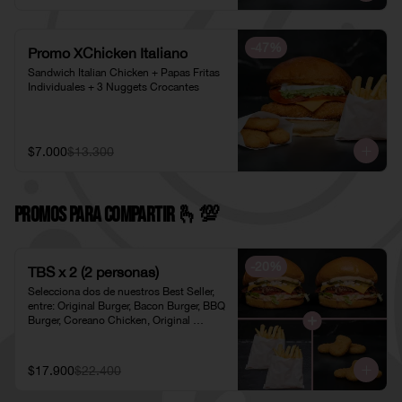
-
47
%
Promo XChicken Italiano
Sandwich Italian Chicken + Papas Fritas 
Individuales + 3 Nuggets Crocantes
$7.000
$13.300
PROMOS PARA COMPARTIR 🫰​💯​
-
20
%
TBS x 2 (2 personas)
Selecciona dos de nuestros Best Seller, 
entre: Original Burger, Bacon Burger, BBQ 
Burger, Coreano Chicken, Original 
Chicken o American Chicken; 
acompañados de dos pociones de Papas 
Fritas Individuales y dos porciones de 
$17.900
$22.400
Nuggets Individuales.