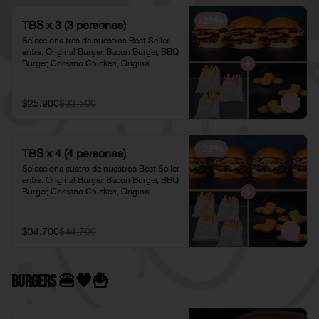
-
23
%
TBS x 3 (3 personas)
Selecciona tres de nuestros Best Seller, 
entre: Original Burger, Bacon Burger, BBQ 
Burger, Coreano Chicken, Original 
Chicken o American Chicken; 
acompañados de tres pociones de Papas 
Fritas Individuales y tres porciones de 
$25.900
$33.500
Nuggets Individuales.
-
22
%
TBS x 4 (4 personas)
Selecciona cuatro de nuestros Best Seller, 
entre: Original Burger, Bacon Burger, BBQ 
Burger, Coreano Chicken, Original 
Chicken o American Chicken; 
acompañados de cuatro pociones de 
Papas Fritas Individuales y cuatro 
$34.700
$44.700
porciones de Nuggets Individuales.
Burgers 🍔🖤​🍟