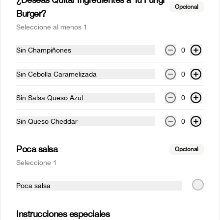
Opcional
Burger?
Seleccione al menos 1
Sin Champiñones
0
Conócenos
Sin Cebolla Caramelizada
0
Despacho
Información sobre Productos e Imágenes
Sin Salsa Queso Azul
0
Politica de Consumidor y Campaña
Sin Queso Cheddar
0
Política de privacidad y tratamiento de datos personales
Términos y condiciones
Poca salsa
Opcional
Política de privacidad
Seleccione 1
Redes sociales
Poca salsa
Instagram
Instrucciones especiales