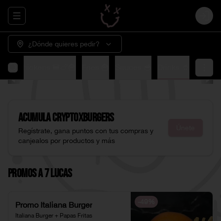
Abrir menu de navegación
Login
¿Dónde quieres pedir?
🍟
XChickens 🍔🍗🍟
Fries 🍟
Sauces 🥣
Drinks 🥤
Acumula
CryptoXburgers
Únete
Regístrate, gana puntos con tus compras y
canjealos por productos y más
Promos a 7 Lucas
-
49
%
Promo Italiana Burger
Italiana Burger + Papas Fritas 