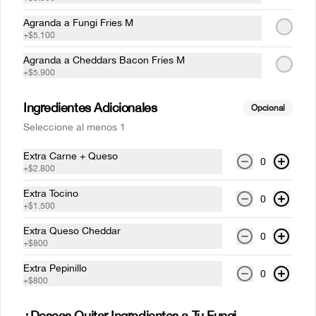
Fanta
Agranda a Fungi Fries M
350 cc
+
$5.100
Agranda a Cheddars Bacon Fries M
+
$5.900
$2.100
Ingredientes Adicionales
Opcional
Seleccione al menos 1
Sprite
Extra Carne + Queso
350 cc
0
+
$2.800
Extra Tocino
0
+
$1.500
$2.100
Extra Queso Cheddar
0
+
$800
Extra Pepinillo
0
+
$800
¿Deseas Quitar Ingredientes a Tu Fungi