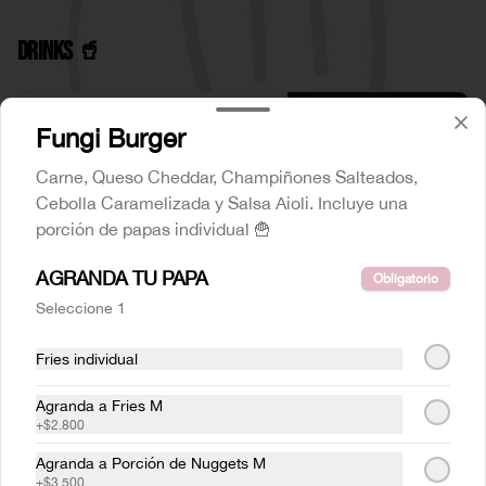
Drinks 🥤
Coca Cola Original
Fungi Burger
350 cc
Carne, Queso Cheddar, Champiñones Salteados,
Cebolla Caramelizada y Salsa Aioli. Incluye una
porción de papas individual 🍟
$2.100
AGRANDA TU PAPA
Obligatorio
Seleccione 1
Coca Cola Zero
350 cc
Fries individual
Agranda a Fries M
+
$2.800
$2.100
Agranda a Porción de Nuggets M
+
$3.500