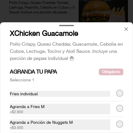
Pollo Crispy, Queso Cheddar, Tomate, 
Lechuga, Pepinillo, Cebolla en Cubos y X 
Sauce. Incluye una porción de papas 
individual 🍟
$8.000
XChicken Guacamole
Pollo Crispy, Queso Cheddar, Guacamole, Cebolla en
XChicken American
Cubos, Lechuga, Tocino y Aioli Sauce. Incluye una
Pollo Crispy, Queso Cheddar, Aros de 
porción de papas individual 🍟
Cebolla, Tocino, BBQ Sauce y Aioli 
Sauce. Incluye una porción de papas 
individual 🍟
AGRANDA TU PAPA
Obligatorio
Seleccione 1
$9.000
Fries individual
XChicken Guacamole
Agranda a Fries M
Pollo Crispy, Queso Cheddar, 
+
$2.800
Guacamole, Cebolla en Cubos, Lechuga, 
Tocino y Aioli Sauce. Incluye una porción 
Agranda a Porción de Nuggets M
de papas individual 🍟
+
$3.500