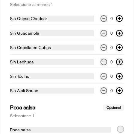
Seleccione al menos 1
Sin Queso Cheddar
0
Sin Guacamole
0
Sin Cebolla en Cubos
0
Conócenos
Sin Lechuga
0
Despacho
Información sobre Productos e Imágenes
Sin Tocino
0
Politica de Consumidor y Campaña
Sin Aioli Sauce
0
Política de privacidad y tratamiento de datos personales
Términos y condiciones
Poca salsa
Opcional
Política de privacidad
Seleccione 1
Redes sociales
Poca salsa