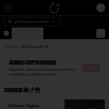
Abrir menu de navegación
Login
¿Dónde quieres pedir?
XChickens 🍔🍗🍟
X Burger
XChickens 🍔🍗🍟
Acumula
CryptoXburgers
Únete
Regístrate, gana puntos con tus compras y
canjealos por productos y más
XChickens 🍔🍗🍟
XChicken Original