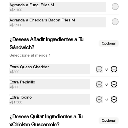
$10.000
Agranda a Fungi Fries M
+
$5.100
Agranda a Cheddars Bacon Fries M
XChicken Italiano
+
$5.900
Pollo Crispy, Queso Cheddar, Tomate, 
Palta y Aioli Sauce. Incluye una porción 
de papas individual 🍟
¿Deseas Añadir Ingredientes a Tu
Opcional
Sándwich?
$8.500
Seleccione al menos 1
Extra Queso Cheddar
0
+
$800
XChicken Fungi
Pollo Crispy, Queso Cheddar, 
Extra Pepinillo
0
Champiñones , Cebolla Caramelizada y 
+
$800
Salsa Aioli. Incluye una porción de papas 
individual 🍟
Extra Tocino
0
+
$1.500
$8.900
¿Deseas Quitar Ingredientes a Tu
Opcional
xChicken Guacamole?