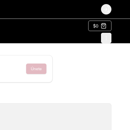
Login
$0
Únete