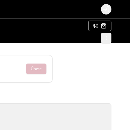
Login
$0
Únete