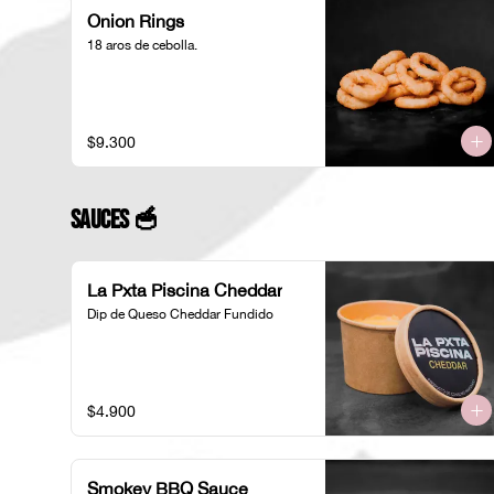
Onion Rings
18 aros de cebolla.
$9.300
Sauces 🥣
La Pxta Piscina Cheddar
Dip de Queso Cheddar Fundido
$4.900
Smokey BBQ Sauce