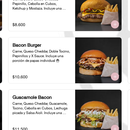
Pepinillo, Cebolla en Cubos, 
Ketchup y Mostaza. Incluye una 
porción de papas individual 🍟
$8.600
Bacon Burger
Carne, Queso Cheddar, Doble Tocino, 
Pepinillos y X Sauce. Incluye una 
porción de papas individual 🍟
$10.600
Guacamole Bacon
Carne, Queso Cheddar, Guacamole, 
Tocino, Cebolla en Cubos, Lechuga 
picada y Salsa Aioli. Incluye una 
porción de papas individual 🍟
$11.500