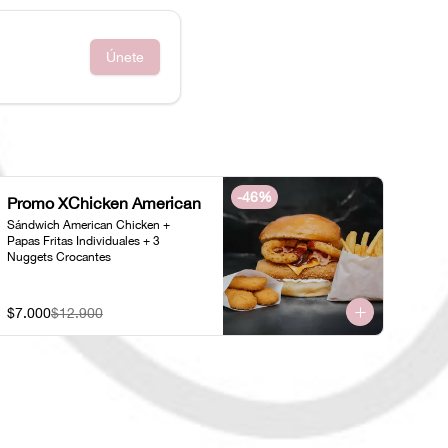
Únete
-
46
%
Promo XChicken American
Sándwich American Chicken + 
Papas Fritas Individuales + 3 
Nuggets Crocantes
$7.000
$12.900