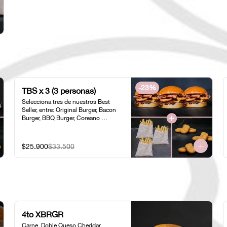
-
23
%
TBS x 3 (3 personas)
Selecciona tres de nuestros Best 
Seller, entre: Original Burger, Bacon 
Burger, BBQ Burger, Coreano 
Chicken, Original Chicken o 
American Chicken; acompañados de 
tres pociones de Papas Fritas 
$25.900
$33.500
Individuales y tres porciones de 
Nuggets Individuales.
4to XBRGR
Carne, Doble Queso Cheddar, 