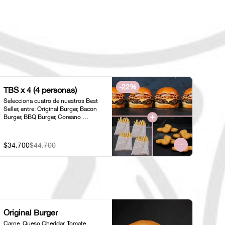
-
22
%
TBS x 4 (4 personas)
Selecciona cuatro de nuestros Best 
Seller, entre: Original Burger, Bacon 
Burger, BBQ Burger, Coreano 
Chicken, Original Chicken o 
American Chicken; acompañados de 
cuatro pociones de Papas Fritas 
$34.700
$44.700
Individuales y cuatro porciones de 
Nuggets Individuales.
Original Burger
Carne, Queso Cheddar, Tomate, 