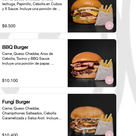
lechuga, Pepinillo, Cebolla en Cubos 
y X Sauce. Incluye una porción de 
papas individual 🍟
$9.500
BBQ Burger
Carne, Queso Cheddar, Aros de 
Cebolla, Tocino y BBQ Sauce. 
Incluye una porción de papas 
individual 🍟
$10.100
Fungi Burger
Carne, Queso Cheddar, 
Champiñones Salteados, Cebolla 
Caramelizada y Salsa Aioli. Incluye 
una porción de papas individual 🍟
$10.400