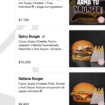
con Queso Cheddar + Fries 
Individual 🍟 y eliges los Ingredientes 
para tu Burger 🍔
$7.700
Spicy Burger
Carne, Queso Cheddar, Tocino, 
Jalapeño, Cebolla Caramelizada, 
Pepinillos y Aioli Sauce + Sriracha 
Sauce. Incluye una porción de papas 
individual 🍟
$10.200
Italiana Burger
Carne, Queso Cheddar, Palta, Tomate 
y Aioli Sauce. Incluye una porción de 
papas individual 🍟
$9.900