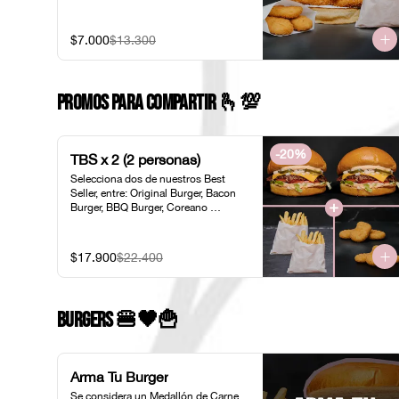
$7.000
$13.300
PROMOS PARA COMPARTIR 🫰​💯​
-
20
%
TBS x 2 (2 personas)
Selecciona dos de nuestros Best 
Seller, entre: Original Burger, Bacon 
Burger, BBQ Burger, Coreano 
Chicken, Original Chicken o 
American Chicken; acompañados de 
dos pociones de Papas Fritas 
$17.900
$22.400
Individuales y dos porciones de 
Nuggets Individuales.
Burgers 🍔🖤​🍟
Arma Tu Burger
Se considera un Medallón de Carne 