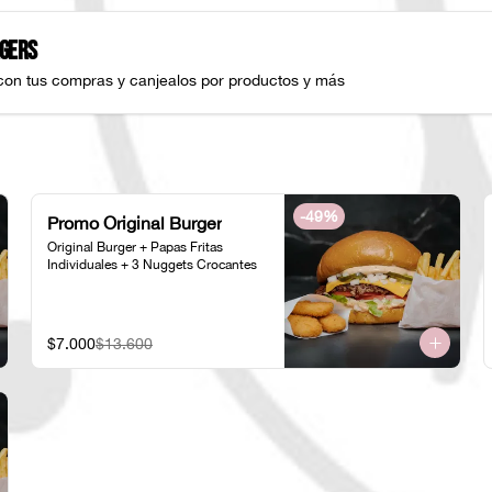
gers
con tus compras y canjealos por productos y más
-
49
%
Promo Original Burger
Original Burger + Papas Fritas 
Individuales + 3 Nuggets Crocantes
$7.000
$13.600