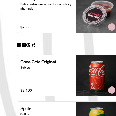
Salsa barbeque con un toque dulce y 
ahumado.
$900
Drinks 🥤
Coca Cola Original
350 cc
$2.100
Sprite
350 cc