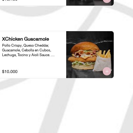
XChicken Guacamole
Pollo Crispy, Queso Cheddar, 
Guacamole, Cebolla en Cubos, 
Lechuga, Tocino y Aioli Sauce. 
Incluye una porción de papas 
individual 🍟
$10.000