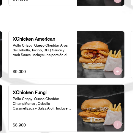
XChicken American
Pollo Crispy, Queso Cheddar, Aros 
de Cebolla, Tocino, BBQ Sauce y 
Aioli Sauce. Incluye una porción de 
papas individual 🍟
$9.000
XChicken Fungi
Pollo Crispy, Queso Cheddar, 
Champiñones , Cebolla 
Caramelizada y Salsa Aioli. Incluye 
una porción de papas individual 🍟
$8.900