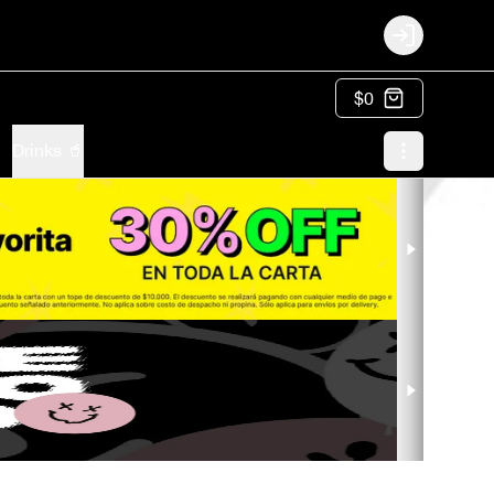
Login
$0
Drinks 🥤