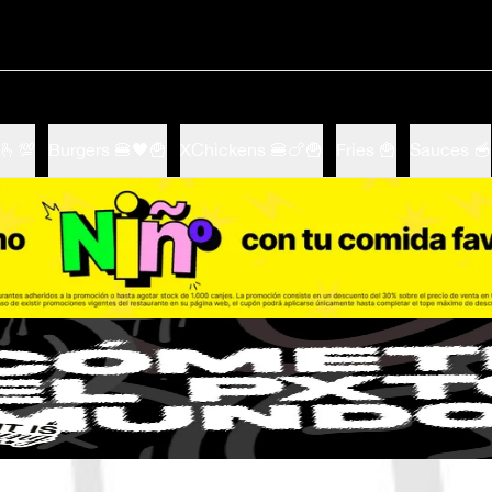
​💯​
Burgers 🍔🖤​🍟
XChickens 🍔🍗🍟
Fries 🍟
Sauces 🥣