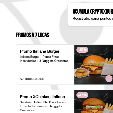
Acumula
CryptoXbur
Regístrate, gana puntos 
Promos a 7 Lucas
-
49
%
Promo Italiana Burger
Italiana Burger + Papas Fritas 
Individuales + 3 Nuggets Crocantes
$7.000
$13.700
-
47
%
Promo XChicken Italiano
Sandwich Italian Chicken + Papas 
Fritas Individuales + 3 Nuggets 
Crocantes