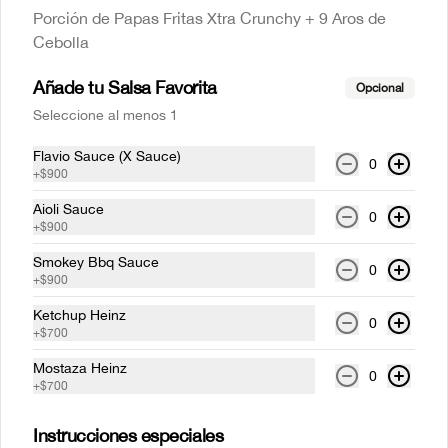
Porción de Papas Fritas Xtra Crunchy + 9 Aros de
Cebolla
Añade tu Salsa Favorita
Opcional
Seleccione al menos 1
Conócenos
Flavio Sauce (X Sauce)
0
Despacho
+
$900
Información sobre Productos e Imágenes
Aioli Sauce
0
Politica de Consumidor y Campaña
+
$900
Política de privacidad y tratamiento de datos personales
Smokey Bbq Sauce
0
+
$900
Términos y condiciones
Política de privacidad
Ketchup Heinz
0
+
$700
Redes sociales
Mostaza Heinz
0
+
$700
Instagram
Instrucciones especiales