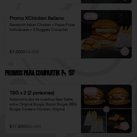
-
47
%
Promo XChicken Italiano
Sandwich Italian Chicken + Papas Fritas 
Individuales + 3 Nuggets Crocantes
$7.000
$13.300
PROMOS PARA COMPARTIR 🫰​💯​
-
20
%
TBS x 2 (2 personas)
Selecciona dos de nuestros Best Seller, 
entre: Original Burger, Bacon Burger, BBQ 
Burger, Coreano Chicken, Original 
Chicken o American Chicken; 
acompañados de dos pociones de Papas 
Fritas Individuales y dos porciones de 
$17.900
$22.400
Nuggets Individuales.