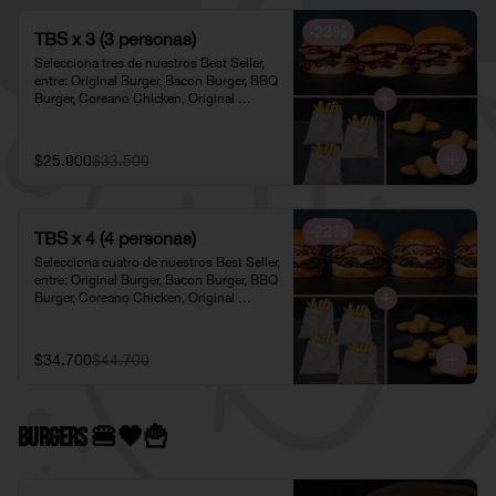
-
23
%
TBS x 3 (3 personas)
Selecciona tres de nuestros Best Seller, 
entre: Original Burger, Bacon Burger, BBQ 
Burger, Coreano Chicken, Original 
Chicken o American Chicken; 
acompañados de tres pociones de Papas 
Fritas Individuales y tres porciones de 
$25.900
$33.500
Nuggets Individuales.
-
22
%
TBS x 4 (4 personas)
Selecciona cuatro de nuestros Best Seller, 
entre: Original Burger, Bacon Burger, BBQ 
Burger, Coreano Chicken, Original 
Chicken o American Chicken; 
acompañados de cuatro pociones de 
Papas Fritas Individuales y cuatro 
$34.700
$44.700
porciones de Nuggets Individuales.
Burgers 🍔🖤​🍟