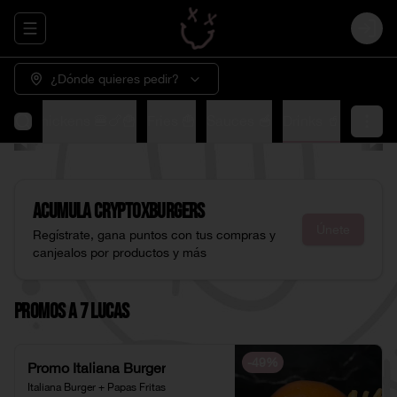
Abrir menu de navegación
Login
¿Dónde quieres pedir?
🍟
XChickens 🍔🍗🍟
Fries 🍟
Sauces 🥣
Drinks 🥤
Acumula
CryptoXburgers
Únete
Regístrate, gana puntos con tus compras y
canjealos por productos y más
Promos a 7 Lucas
-
49
%
Promo Italiana Burger
Italiana Burger + Papas Fritas 