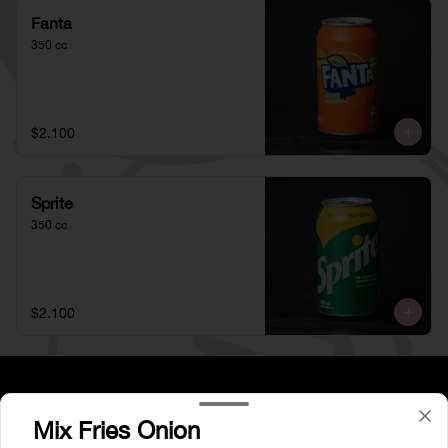
Fanta
350 cc
$2.100
Sprite
350 cc
$2.100
Mix Fries Onion