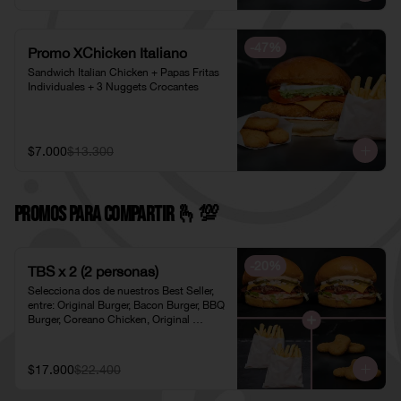
-
47
%
Promo XChicken Italiano
Sandwich Italian Chicken + Papas Fritas 
Individuales + 3 Nuggets Crocantes
$7.000
$13.300
PROMOS PARA COMPARTIR 🫰​💯​
-
20
%
TBS x 2 (2 personas)
Selecciona dos de nuestros Best Seller, 
entre: Original Burger, Bacon Burger, BBQ 
Burger, Coreano Chicken, Original 
Chicken o American Chicken; 
acompañados de dos pociones de Papas 
Fritas Individuales y dos porciones de 
$17.900
$22.400
Nuggets Individuales.