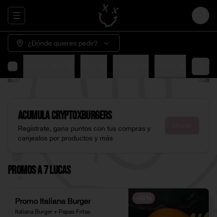
Abrir menu de navegación
Login
¿Dónde quieres pedir?
🍟
XChickens 🍔🍗🍟
Fries 🍟
Sauces 🥣
Drinks 🥤
Acumula
CryptoXburgers
Únete
Regístrate, gana puntos con tus compras y
canjealos por productos y más
Promos a 7 Lucas
-
49
%
Promo Italiana Burger
Italiana Burger + Papas Fritas 