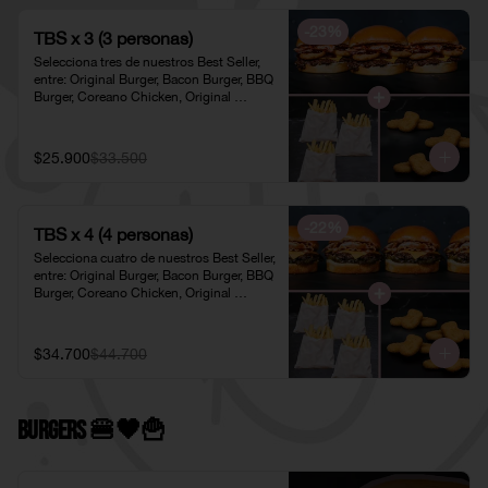
-
23
%
TBS x 3 (3 personas)
Selecciona tres de nuestros Best Seller, 
entre: Original Burger, Bacon Burger, BBQ 
Burger, Coreano Chicken, Original 
Chicken o American Chicken; 
acompañados de tres pociones de Papas 
Fritas Individuales y tres porciones de 
$25.900
$33.500
Nuggets Individuales.
-
22
%
TBS x 4 (4 personas)
Selecciona cuatro de nuestros Best Seller, 
entre: Original Burger, Bacon Burger, BBQ 
Burger, Coreano Chicken, Original 
Chicken o American Chicken; 
acompañados de cuatro pociones de 
Papas Fritas Individuales y cuatro 
$34.700
$44.700
porciones de Nuggets Individuales.
Burgers 🍔🖤​🍟