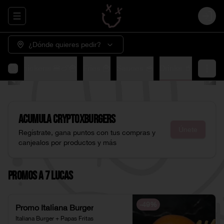
Abrir menu de navegación
Login
¿Dónde quieres pedir?
🍟
XChickens 🍔🍗🍟
Fries 🍟
Sauces 🥣
Drinks 🥤
Acumula
CryptoXburgers
Únete
Regístrate, gana puntos con tus compras y
canjealos por productos y más
Promos a 7 Lucas
-
49
%
Promo Italiana Burger
Italiana Burger + Papas Fritas 