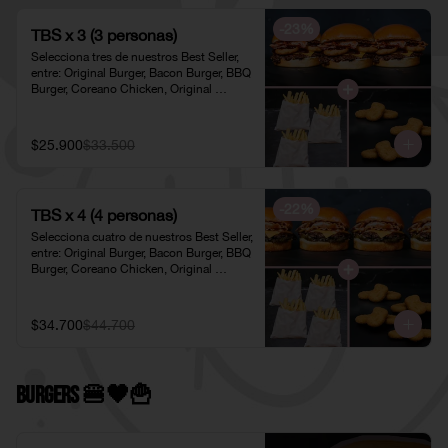
-
23
%
TBS x 3 (3 personas)
Selecciona tres de nuestros Best Seller, 
entre: Original Burger, Bacon Burger, BBQ 
Burger, Coreano Chicken, Original 
Chicken o American Chicken; 
acompañados de tres pociones de Papas 
Fritas Individuales y tres porciones de 
$25.900
$33.500
Nuggets Individuales.
-
22
%
TBS x 4 (4 personas)
Selecciona cuatro de nuestros Best Seller, 
entre: Original Burger, Bacon Burger, BBQ 
Burger, Coreano Chicken, Original 
Chicken o American Chicken; 
acompañados de cuatro pociones de 
Papas Fritas Individuales y cuatro 
$34.700
$44.700
porciones de Nuggets Individuales.
Burgers 🍔🖤​🍟