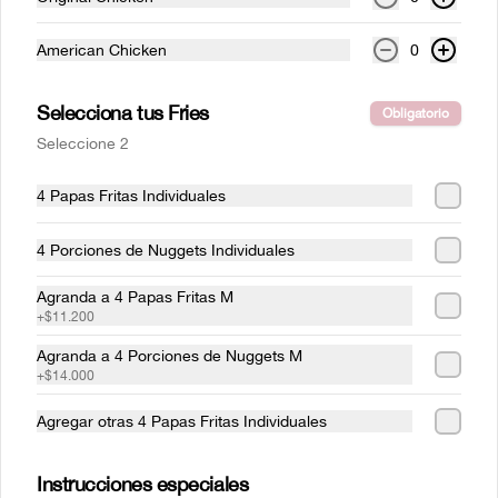
American Chicken
0
Selecciona tus Fries
Obligatorio
Conócenos
Seleccione 2
Despacho
4 Papas Fritas Individuales
Información sobre Productos e Imágenes
4 Porciones de Nuggets Individuales
Politica de Consumidor y Campaña
Política de privacidad y tratamiento de datos personales
Agranda a 4 Papas Fritas M
Términos y condiciones
+
$11.200
Política de privacidad
Agranda a 4 Porciones de Nuggets M
+
$14.000
Redes sociales
Agregar otras 4 Papas Fritas Individuales
Instagram
Instrucciones especiales