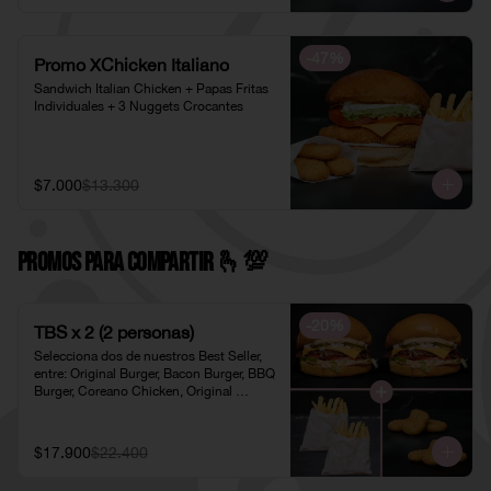
-
47
%
Promo XChicken Italiano
Sandwich Italian Chicken + Papas Fritas 
Individuales + 3 Nuggets Crocantes
$7.000
$13.300
PROMOS PARA COMPARTIR 🫰​💯​
-
20
%
TBS x 2 (2 personas)
Selecciona dos de nuestros Best Seller, 
entre: Original Burger, Bacon Burger, BBQ 
Burger, Coreano Chicken, Original 
Chicken o American Chicken; 
acompañados de dos pociones de Papas 
Fritas Individuales y dos porciones de 
$17.900
$22.400
Nuggets Individuales.