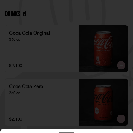
Drinks 🥤
Coca Cola Original
350 cc
$2.100
Coca Cola Zero
350 cc
$2.100