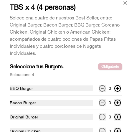
TBS x 4 (4 personas)
Fanta
350 cc
Selecciona cuatro de nuestros Best Seller, entre:
Original Burger, Bacon Burger, BBQ Burger, Coreano
Chicken, Original Chicken o American Chicken;
acompañados de cuatro pociones de Papas Fritas
$2.100
Individuales y cuatro porciones de Nuggets
Individuales.
Sprite
Selecciona tus Burgers.
350 cc
Obligatorio
Seleccione 4
BBQ Burger
0
$2.100
Bacon Burger
0
Original Burger
0
Original Chicken
0