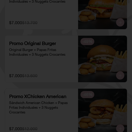
Individuales + 3 Nuggets Crocantes
$7.000
$13.700
-
49
%
Promo Original Burger
Original Burger + Papas Fritas 
Individuales + 3 Nuggets Crocantes
$7.000
$13.600
-
46
%
Promo XChicken American
Sándwich American Chicken + Papas 
Fritas Individuales + 3 Nuggets 
Crocantes
$7.000
$12.900