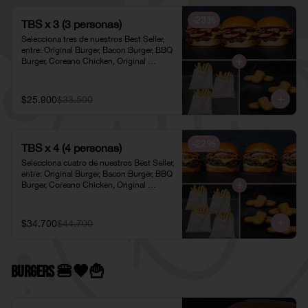
-
23
%
TBS x 3 (3 personas)
Selecciona tres de nuestros Best Seller, 
entre: Original Burger, Bacon Burger, BBQ 
Burger, Coreano Chicken, Original 
Chicken o American Chicken; 
acompañados de tres pociones de Papas 
Fritas Individuales y tres porciones de 
$25.900
$33.500
Nuggets Individuales.
-
22
%
TBS x 4 (4 personas)
Selecciona cuatro de nuestros Best Seller, 
entre: Original Burger, Bacon Burger, BBQ 
Burger, Coreano Chicken, Original 
Chicken o American Chicken; 
acompañados de cuatro pociones de 
Papas Fritas Individuales y cuatro 
$34.700
$44.700
porciones de Nuggets Individuales.
Burgers 🍔🖤​🍟