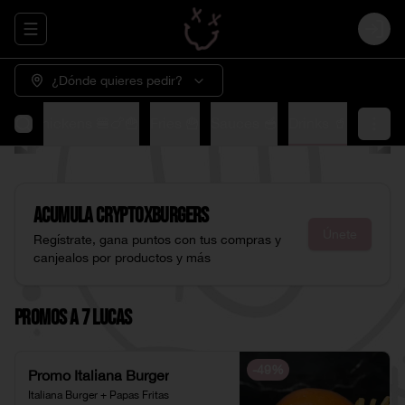
Abrir menu de navegación
Login
¿Dónde quieres pedir?
🍟
XChickens 🍔🍗🍟
Fries 🍟
Sauces 🥣
Drinks 🥤
Acumula
CryptoXburgers
Únete
Regístrate, gana puntos con tus compras y
canjealos por productos y más
Promos a 7 Lucas
-
49
%
Promo Italiana Burger
Italiana Burger + Papas Fritas 