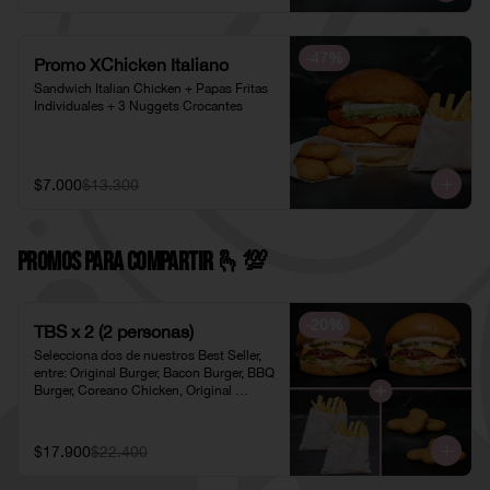
-
47
%
Promo XChicken Italiano
Sandwich Italian Chicken + Papas Fritas 
Individuales + 3 Nuggets Crocantes
$7.000
$13.300
PROMOS PARA COMPARTIR 🫰​💯​
-
20
%
TBS x 2 (2 personas)
Selecciona dos de nuestros Best Seller, 
entre: Original Burger, Bacon Burger, BBQ 
Burger, Coreano Chicken, Original 
Chicken o American Chicken; 
acompañados de dos pociones de Papas 
Fritas Individuales y dos porciones de 
$17.900
$22.400
Nuggets Individuales.